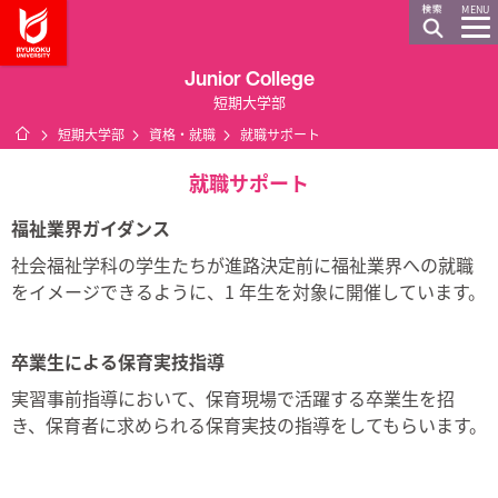
龍谷大学 You, Unlimited
MENU
Junior College
短期大学部
ホーム
短期大学部
資格・就職
就職サポート
就職サポート
福祉業界ガイダンス
社会福祉学科の学生たちが進路決定前に福祉業界への就職
をイメージできるように、1 年生を対象に開催しています。
卒業生による保育実技指導
実習事前指導において、保育現場で活躍する卒業生を招
き、保育者に求められる保育実技の指導をしてもらいます。